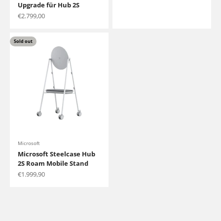
Upgrade für Hub 2S
Sale price
€2.799,00
Sold out
Microsoft
Microsoft Steelcase Hub
2S Roam Mobile Stand
Sale price
€1.999,90