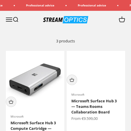
Skip to content
e
Professional advice
Professional advice
Pr
Streamoptics.de
Menu
Search
Cart
3 products
Microsoft
Microsoft Surface Hub 3
— Teams Rooms
Collaboration Board
Microsoft
Sale price
From €9.599,00
Microsoft Surface Hub 3
Compute Cartridge —