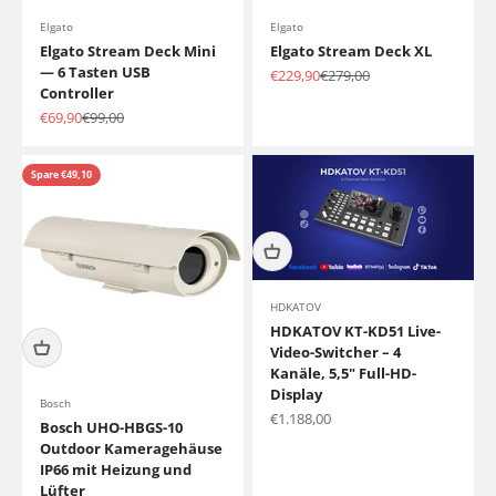
Elgato
Elgato
Elgato Stream Deck Mini
Elgato Stream Deck XL
— 6 Tasten USB
Angebot
Regulärer Preis
€229,90
€279,00
Controller
Angebot
Regulärer Preis
€69,90
€99,00
Spare €49,10
HDKATOV
HDKATOV KT-KD51 Live-
Video-Switcher – 4
Kanäle, 5,5" Full-HD-
Display
Bosch
Angebot
€1.188,00
Bosch UHO-HBGS-10
Outdoor Kameragehäuse
IP66 mit Heizung und
Lüfter