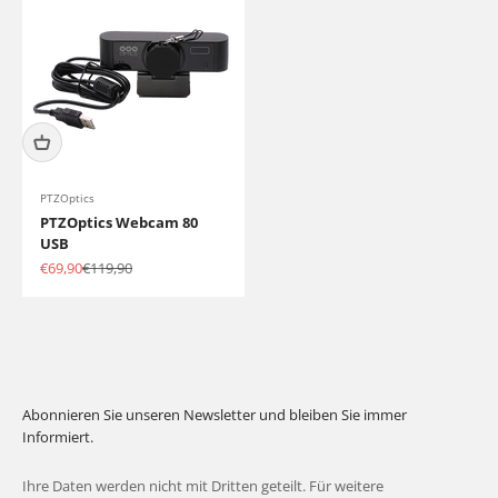
PTZOptics
PTZOptics Webcam 80
USB
Angebot
Regulärer Preis
€69,90
€119,90
Abonnieren Sie unseren Newsletter und bleiben Sie immer
Informiert.
Ihre Daten werden nicht mit Dritten geteilt. Für weitere