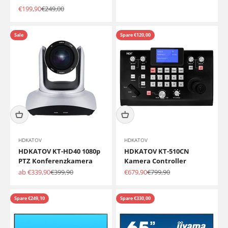
Angebot
Regulärer Preis
€199,90
€249,00
Sale
Spare €120,00
HDKATOV
HDKATOV
HDKATOV KT-HD40 1080p
HDKATOV KT-510CN
PTZ Konferenzkamera
Kamera Controller
Angebot
Regulärer Preis
Angebot
Regulärer Preis
ab €339,90
€399,90
€679,90
€799,90
Spare €249,10
Spare €330,00