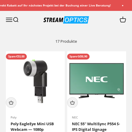
Zum Inhalt springen
t Rabatt auf Ihr nächstes Projekt bei der Buchung einer Live Beratung!
E
Streamoptics.de
Menü
Suche
Waren
17 Produkte
Spare €53,00
Spare €450,90
Poly
NEC
Poly EagleEye Mini USB
NEC 55'' MultiSync P554 S-
Webcam — 1080p
IPS Digital Signage