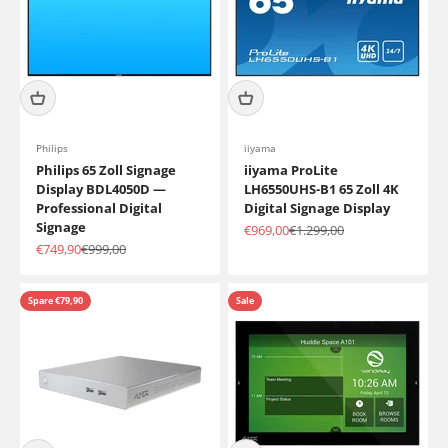
Philips
iiyama
Philips 65 Zoll Signage
iiyama ProLite
Display BDL4050D —
LH6550UHS-B1 65 Zoll 4K
Professional Digital
Digital Signage Display
Signage
Angebot
Regulärer Preis
€969,00
€1.299,00
Angebot
Regulärer Preis
€749,90
€999,00
Spare €79,90
Sale