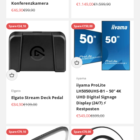
Konferenzkamera
Angebot
Regulärer Preis
€1.149,00
€1.599,90
Angebot
Regulärer Preis
€46,90
€99,90
Spare €24,10
Spare €150,00
iiyama
iiyama ProLite
LH5050UHS-B1 – 50" 4K
Elgato
UHD Digital Signage
Elgato Stream Deck Pedal
Display (24/7) ⚡
Angebot
Regulärer Preis
€84,90
€109,00
Restposten
Angebot
Regulärer Preis
€549,00
€699,00
Spare €79,10
Spare €70,00