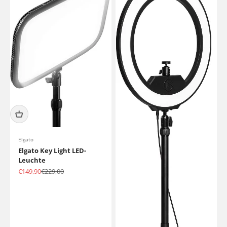
Elgato
Elgato Key Light LED-
Leuchte
Angebot
Regulärer Preis
€149,90
€229,00