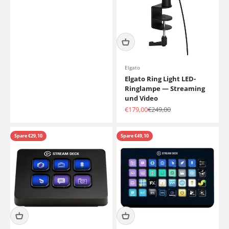
Elgato
Elgato Ring Light LED-
Ringlampe — Streaming
und Video
Angebot
Regulärer Preis
€179,00
€249,00
Spare €29,10
Spare €49,10