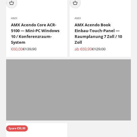
AMX
AMX
AMX Acendo Core ACR-
AMX Acendo Book
Sie planen ein Projekt?
5100 — Mini-PC Windows
Einbau-Touch-Panel —
Unser Streamoptics Support-Team steht Ihnen gerne zur
10 / Konferenzraum-
Raumplanung 7 Zoll / 10
Verfügung und unterstütz Sie bei Ihren Anliegen.
System
Zoll
Angebot
Regulärer Preis
Angebot
Regulärer Preis
€60,00
€139,90
ab €69,90
€129,00
Sprechen Sie uns
Zurück
Spare €50,00