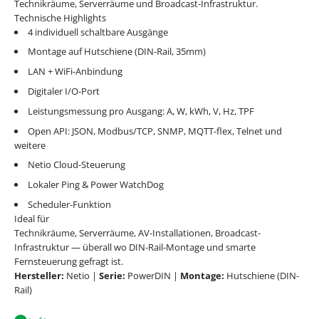
Technikräume, Serverräume und Broadcast-Infrastruktur.
Technische Highlights
4 individuell schaltbare Ausgänge
Montage auf Hutschiene (DIN-Rail, 35mm)
LAN + WiFi-Anbindung
Digitaler I/O-Port
Leistungsmessung pro Ausgang: A, W, kWh, V, Hz, TPF
Open API: JSON, Modbus/TCP, SNMP, MQTT-flex, Telnet und
weitere
Netio Cloud-Steuerung
Lokaler Ping & Power WatchDog
Scheduler-Funktion
Ideal für
Technikräume, Serverräume, AV-Installationen, Broadcast-
Infrastruktur — überall wo DIN-Rail-Montage und smarte
Fernsteuerung gefragt ist.
Hersteller:
Netio |
Serie:
PowerDIN |
Montage:
Hutschiene (DIN-
Rail)