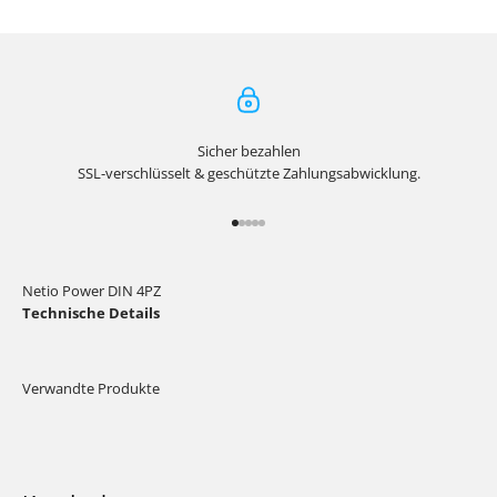
Sicher bezahlen
SSL-verschlüsselt & geschützte Zahlungsabwicklung.
Gehe zu Element 1
Gehe zu Element 2
Gehe zu Element 3
Gehe zu Element 4
Gehe zu Element 5
Netio Power DIN 4PZ
Technische Details