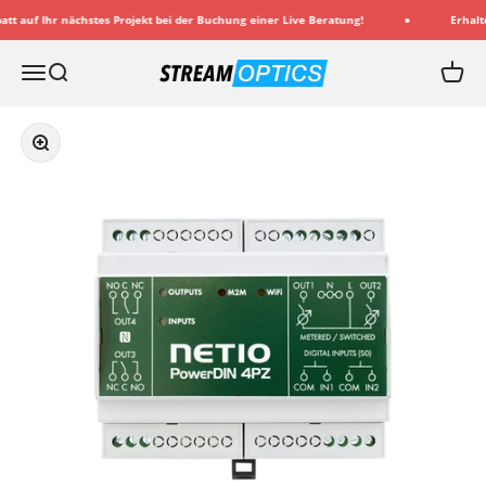
Zum Inhalt springen
t auf Ihr nächstes Projekt bei der Buchung einer Live Beratung!
Erhalten
Streamoptics.de
Menü
Suche
Waren
Bild vergrößern