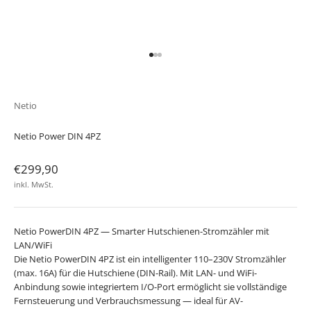
Gehe zu Element 1
Gehe zu Element 2
Gehe zu Element 3
Netio
Netio Power DIN 4PZ
Angebot
€299,90
inkl. MwSt.
Netio PowerDIN 4PZ — Smarter Hutschienen-Stromzähler mit
LAN/WiFi
Die Netio PowerDIN 4PZ ist ein intelligenter 110–230V Stromzähler
(max. 16A) für die Hutschiene (DIN-Rail). Mit LAN- und WiFi-
Anbindung sowie integriertem I/O-Port ermöglicht sie vollständige
Fernsteuerung und Verbrauchsmessung — ideal für AV-