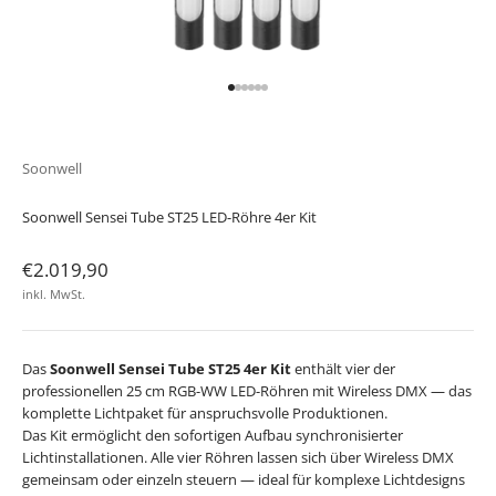
Gehe zu Element 1
Gehe zu Element 2
Gehe zu Element 3
Gehe zu Element 4
Gehe zu Element 5
Gehe zu Element 6
Soonwell
Soonwell Sensei Tube ST25 LED-Röhre 4er Kit
Angebot
€2.019,90
inkl. MwSt.
Das
Soonwell Sensei Tube ST25 4er Kit
enthält vier der
professionellen 25 cm RGB-WW LED-Röhren mit Wireless DMX — das
komplette Lichtpaket für anspruchsvolle Produktionen.
Das Kit ermöglicht den sofortigen Aufbau synchronisierter
Lichtinstallationen. Alle vier Röhren lassen sich über Wireless DMX
gemeinsam oder einzeln steuern — ideal für komplexe Lichtdesigns