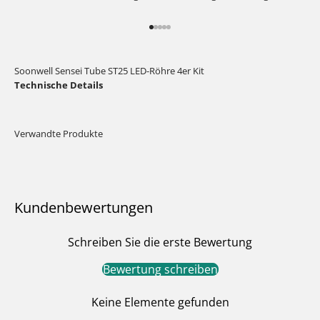
Gehe zu Element 1
Gehe zu Element 2
Gehe zu Element 3
Gehe zu Element 4
Gehe zu Element 5
Soonwell Sensei Tube ST25 LED-Röhre 4er Kit
Technische Details
Kundenbewertungen
Schreiben Sie die erste Bewertung
Bewertung schreiben
Keine Elemente gefunden